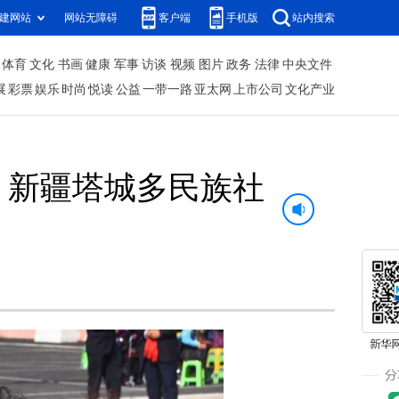
建网站
网站无障碍
客户端
手机版
站内搜索
体育
文化
书画
健康
军事
访谈
视频
图片
政务
法律
中央文件
展
彩票
娱乐
时尚
悦读
公益
一带一路
亚太网
上市公司
文化产业
：新疆塔城多民族社