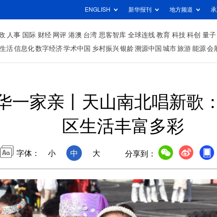
ENGLISH
新华报刊
地方频道
承
政
人事
国际
财经
网评
港澳
台湾
思客智库
全球连线
教育
科技
科创
量子
生活
信息化
数字经济
学术中国
乡村振兴
银龄
溯源中国
城市
旅游
能源
会
中华一家亲丨天山南北唱新歌
区生活丰富多彩
字体：
小
中
大
分享到：