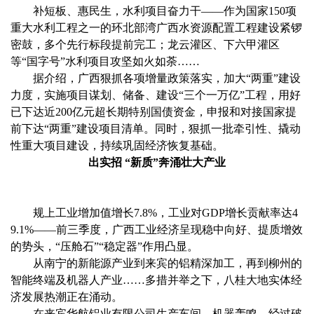
补短板、惠民生，水利项目奋力干——作为国家150项
重大水利工程之一的环北部湾广西水资源配置工程建设紧锣
密鼓，多个先行标段提前完工；龙云灌区、下六甲灌区
等“国字号”水利项目攻坚如火如荼……
据介绍，广西狠抓各项增量政策落实，加大“两重”建设
力度，实施项目谋划、储备、建设“三个一万亿”工程，用好
已下达近200亿元超长期特别国债资金，申报和对接国家提
前下达“两重”建设项目清单。同时，狠抓一批牵引性、撬动
性重大项目建设，持续巩固经济恢复基础。
出实招 “新质”奔涌壮大产业
规上工业增加值增长7.8%，工业对GDP增长贡献率达4
9.1%——前三季度，广西工业经济呈现稳中向好、提质增效
的势头，“压舱石”“稳定器”作用凸显。
从南宁的新能源产业到来宾的铝精深加工，再到柳州的
智能终端及机器人产业……多措并举之下，八桂大地实体经
济发展热潮正在涌动。
在来宾华航铝业有限公司生产车间，机器轰鸣，经过破