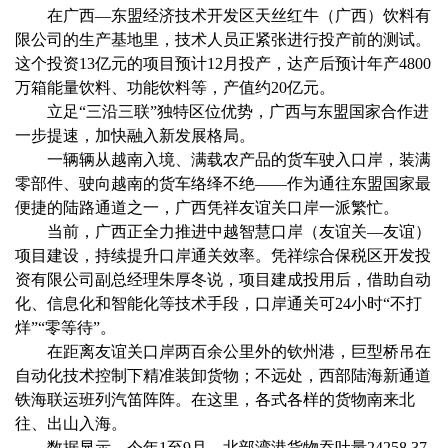
在广西—东盟经济技术开发区天丝红牛（广西）饮料有
限公司的生产基地里，技术人员正紧张进行投产前的测试。
这个投资13亿元的项目预计12月投产，达产后预计年产4800
万箱能量饮料、功能饮料等，产值约20亿元。
立足“三沿三联”独特区位优势，广西与东盟国家合作进
一步提速，加快融入新发展格局。
一辆辆从越南入境、满载农产品的货车驶入口岸，装满
零部件、驶向越南的货车络绎不绝——作为通往东盟国家最
便捷的陆路通道之一，广西凭祥友谊关口岸一派繁忙。
当前，广西正全力推进中越智慧口岸（友谊关—友谊）
项目建设，持续提升口岸通关效率。凭祥综合保税区开发投
资有限公司副总经理朱厚冬说，项目建成投用后，借助自动
化、信息化和智能化等技术手段，口岸通关可24小时“不打
烊”“零等待”。
在距离友谊关口岸两百余公里外的钦州港，巨型桥吊在
自动化技术控制下精准装卸货物；不远处，西部陆海新通道
铁海联运班列汽笛阵阵。在这里，各式各样的货物南来北
往、出山入海。
数据显示，今年1至9月，北部湾港货物吞吐量24258.37