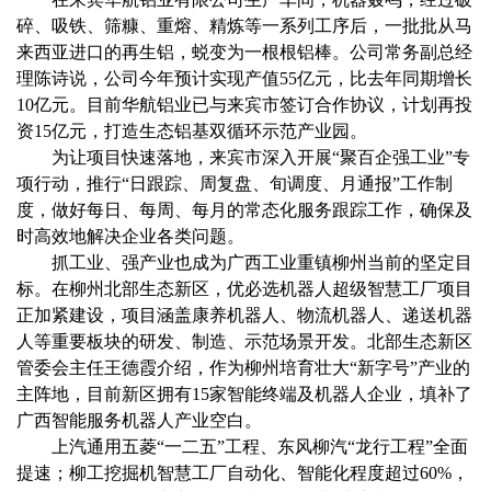
碎、吸铁、筛糠、重熔、精炼等一系列工序后，一批批从马
来西亚进口的再生铝，蜕变为一根根铝棒。公司常务副总经
理陈诗说，公司今年预计实现产值55亿元，比去年同期增长
10亿元。目前华航铝业已与来宾市签订合作协议，计划再投
资15亿元，打造生态铝基双循环示范产业园。
为让项目快速落地，来宾市深入开展“聚百企强工业”专
项行动，推行“日跟踪、周复盘、旬调度、月通报”工作制
度，做好每日、每周、每月的常态化服务跟踪工作，确保及
时高效地解决企业各类问题。
抓工业、强产业也成为广西工业重镇柳州当前的坚定目
标。在柳州北部生态新区，优必选机器人超级智慧工厂项目
正加紧建设，项目涵盖康养机器人、物流机器人、递送机器
人等重要板块的研发、制造、示范场景开发。北部生态新区
管委会主任王德霞介绍，作为柳州培育壮大“新字号”产业的
主阵地，目前新区拥有15家智能终端及机器人企业，填补了
广西智能服务机器人产业空白。
上汽通用五菱“一二五”工程、东风柳汽“龙行工程”全面
提速；柳工挖掘机智慧工厂自动化、智能化程度超过60%，