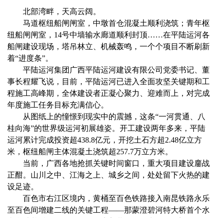
北部湾畔，天高云阔。
马道枢纽船闸闸室，中墩首仓混凝土顺利浇筑；青年枢
纽船闸闸室，14号中墙输水廊道顺利封顶……在平陆运河各
船闸建设现场，塔吊林立、机械轰鸣，一个个项目不断刷新
着“进度条”。
平陆运河集团广西平陆运河建设有限公司党委书记、董
事长程耀飞说，目前，平陆运河已进入全面攻坚关键期和工
程施工高峰期，全体建设者正凝心聚力、迎难而上，对完成
年度施工任务目标充满信心。
从图纸上的憧憬到现实中的震撼，这条“一河贯通、八
桂向海”的世界级运河初展雄姿。开工建设两年多来，平陆
运河累计完成投资超438.8亿元，开挖土石方超2.48亿立方
米，枢纽船闸主体混凝土浇筑超257.7万立方米。
当前，广西各地抢抓关键时间窗口，重大项目建设鏖战
正酣。山川之中、江海之上、城乡之间，处处留下火热的建
设足迹。
百色市右江区境内，黄桶至百色铁路接入南昆铁路永乐
至百色间增建二线的关键工程——那蒙澄碧河特大桥首个水