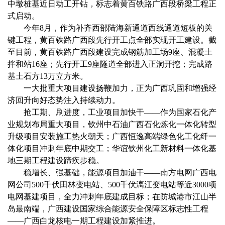
中墩桩基近日动工开钻，标志着黄百铁路广西段桥梁工程正
式启动。
今年8月，作为补齐西部陆海新通道西线通道短板的关
键工程，黄百铁路广西段先行开工点全部实现开工建设。截
至目前，黄百铁路广西段建设完成钢筋加工场9座、混凝土
拌和站16座；先行开工9座隧道全部进入正洞开挖；完成路
基土石方13万立方米。
一大批重大项目建设扬鞭加力，正为广西巩固和增强经
济回升向好态势注入持续动力。
抢工期、刷进度，工业项目加快干——作为国家石化产
业规划布局重大项目，钦州中石油广西石化炼化一体化转型
升级项目安装施工热火朝天；广西恒逸高端绿色化工化纤一
体化项目冲刺年底中期交工；华谊钦州化工新材料一体化基
地三期工程建设蹄疾步稳。
稳增长、强基础，能源项目加油干——南方电网广西电
网公司500千伏田林变电站、500千伏漓江变电站等近3000项
电网基建项目，全力冲刺年底建成目标；在防城港市江山半
岛最南端，广西建设国家综合能源安全保障区标志性工程
——广西白龙核电一期工程建设加紧推进。