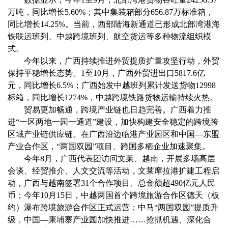
万吨，同比增长5.60%；其中集装箱部分656.87万标准箱，
同比增长14.25%。当前，西部陆海新通道已形成北部湾港海
铁联运班列、中越跨境班列、航空货运等多种物流组织模
式。
今年以来，广西持续推进外贸提质扩量攻坚行动，外贸
保持平稳增长态势。1至10月，广西外贸进出口5817.6亿
元，同比增长6.5%；广西始发中越班列累计发送货物12998
标箱，同比增长1274%，中越跨境铁路货物运输持续火热。
贸易更加畅通，跨境产业链也日趋完善。广西着力推
进“一区两地一园一通道”建设，加快构建安全稳定的跨境跨
区域产业链供应链。在广西沿边临港产业园区和中国—东盟
产业合作区，“两国双园”项目、跨国多栖企业加速聚集。
今年8月，广西代表团访问文莱、越南，开展多场高层
会谈、经贸推介、人文交流等活动，文莱摩拉港扩建工程启
动，广西与越南签署31个合作项目、总金额超490亿元人民
币；今年10月15日，中越两国首个跨境旅游合作区德天（板
约）瀑布跨境旅游合作区正式运营；中马“两国双园”提质升
级，中国—柬埔寨产业园加快推进……抢抓机遇、深化合