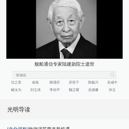
舰船通信专家陆建勋院士逝世
沈之荃
崔崑
顾诵芬
苏哲子
陈毓川
吴咸中
戴汝为
刘玉清
李幼平
魏正耀
吴德馨
孙玉
光明导读