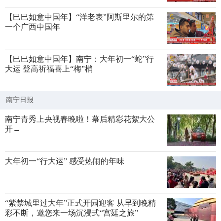
【巳巳如意中国年】“洋老表”阿斯里尔的第
一个广西中国年
【巳巳如意中国年】南宁：大年初一“蛇”行
大运 登高祈福喜上“梅”梢
南宁日报
南宁青秀上央视春晚啦！幕后精彩花絮大公
开→
大年初一“行大运” 感受热闹的年味
“紫禁城里过大年”正式开园迎客 从早到晚精
彩不断，邀您来一场沉浸式“宫廷之旅”