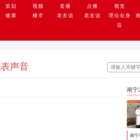
策划
视频
直播
点播
视觉
健康
楼市
老友说
老友说
理论在身
边
代表声音
南宁
南宁