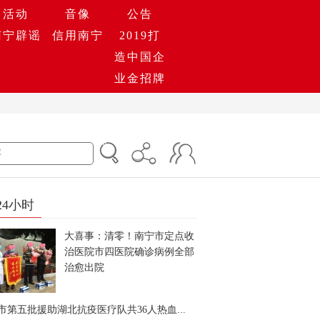
活动
音像
公告
南宁辟谣
信用南宁
2019打
造中国企
业金招牌
24小时
大喜事：清零！南宁市定点收
治医院市四医院确诊病例全部
治愈出院
市第五批援助湖北抗疫医疗队共36人热血...