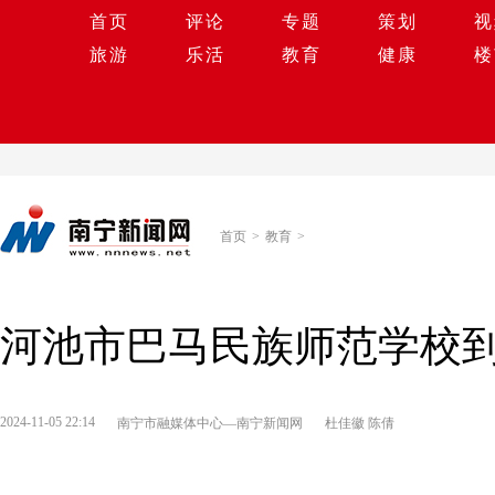
首页
评论
专题
策划
视
旅游
乐活
教育
健康
楼
首页
>
教育
>
河池市巴马民族师范学校
2024-11-05 22:14
南宁市融媒体中心—南宁新闻网
杜佳徽 陈倩