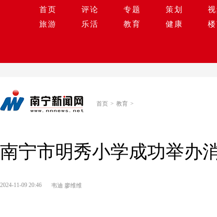
首页
评论
专题
策划
视
旅游
乐活
教育
健康
楼
首页
>
教育
>
南宁市明秀小学成功举办
2024-11-09 20:46
韦迪 廖维维