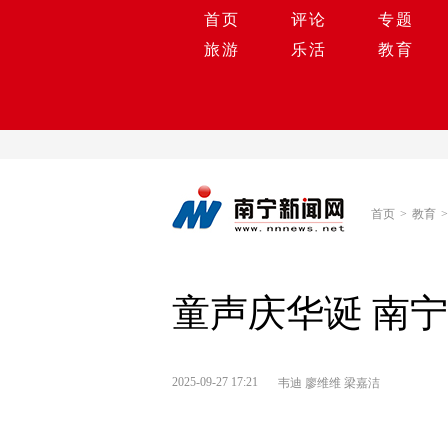
首页
评论
专题
旅游
乐活
教育
首页
>
教育
>
童声庆华诞 南
2025-09-27 17:21
韦迪 廖维维 梁嘉洁