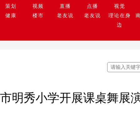
策划
视频
直播
点播
视觉
健康
楼市
老友说
老友说
理论在身
边
宁市明秀小学开展课桌舞展