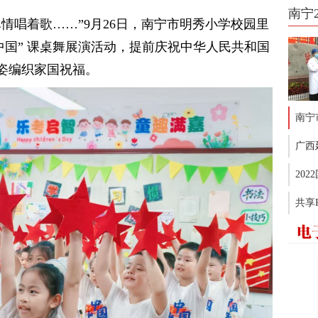
南宁
情唱着歌……”9月26日，南宁市明秀小学校园里
中国” 课桌舞展演活动，提前庆祝中华人民共和国
姿编织家国祝福。
南宁
广西
20
共享