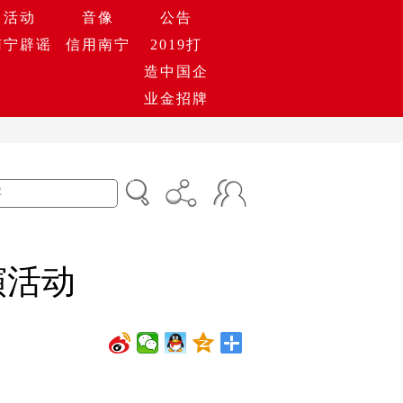
活动
音像
公告
南宁辟谣
信用南宁
2019打
造中国企
业金招牌
演活动