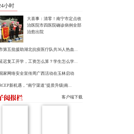
24小时
大喜事：清零！南宁市定点收
治医院市四医院确诊病例全部
治愈出院
市第五批援助湖北抗疫医疗队共36人热血...
延迟复工开学，工资怎么算？学生怎么学...
22国家网络安全宣传周广西活动在玉林启动
RCEP新机遇，“南宁渠道”提质升级|南...
客户端下载