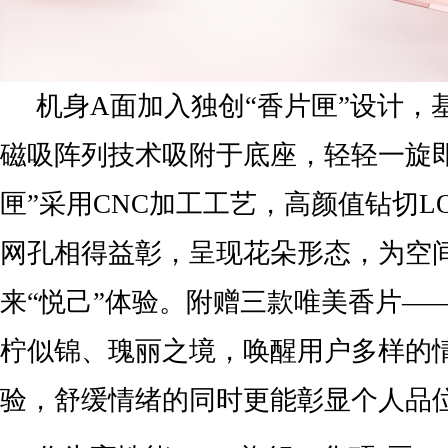
机身A面加入独创“香片匣”设计，
磁吸阵列技术吸附于底座，轻轻一旋
匣”采用CNC加工工艺，高颜值钻切L
网孔相得益彰，呈现花朵形态，为空
来“悦己”体验。附赠三款唯美香片——
柠似锦、瑰丽之境，唤醒用户多样的
验，舒缓情绪的同时更能彰显个人品