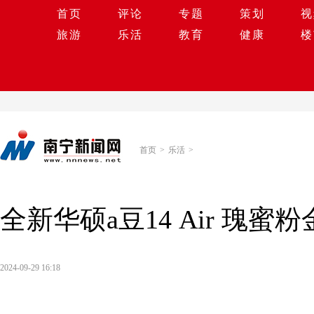
首页
评论
专题
策划
视
旅游
乐活
教育
健康
楼
首页
>
乐活
>
全新华硕a豆14 Air 瑰
2024-09-29 16:18