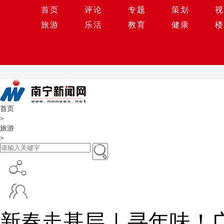
首页
评论
专题
策划
视
旅游
乐活
教育
健康
楼
首页
>
旅游
>
新春走基层 | 寻年味