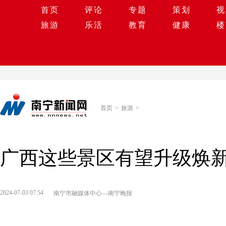
首页
评论
专题
策划
视
旅游
乐活
教育
健康
楼
首页
>
旅游
>
广西这些景区有望升级焕
2024-07-03 07:54
南宁市融媒体中心—南宁晚报