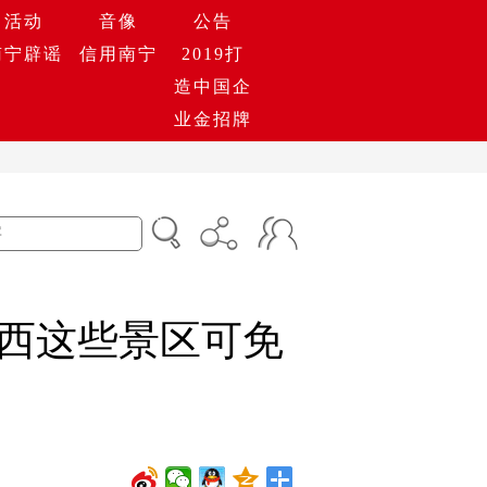
活动
音像
公告
南宁辟谣
信用南宁
2019打
造中国企
业金招牌
西这些景区可免