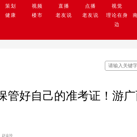
策划
视频
直播
点播
视觉
健康
楼市
老友说
老友说
理论在身
边
保管好自己的准考证！游广
赵金玲