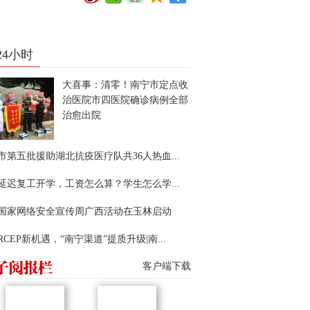
24小时
大喜事：清零！南宁市定点收
治医院市四医院确诊病例全部
治愈出院
市第五批援助湖北抗疫医疗队共36人热血...
延迟复工开学，工资怎么算？学生怎么学...
22国家网络安全宣传周广西活动在玉林启动
RCEP新机遇，“南宁渠道”提质升级|南...
客户端下载