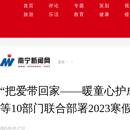
首页
评论
专题
策划
视
旅游
乐活
教育
健康
楼
首页
>
>
“把爱带回家——暖童心护
等10部门联合部署2023
2023-01-05 17:51