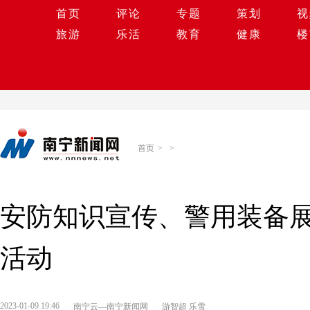
首页
评论
专题
策划
视
旅游
乐活
教育
健康
楼
首页
>
>
安防知识宣传、警用装备展
活动
2023-01-09 19:46
南宁云—南宁新闻网
游智超 乐雪