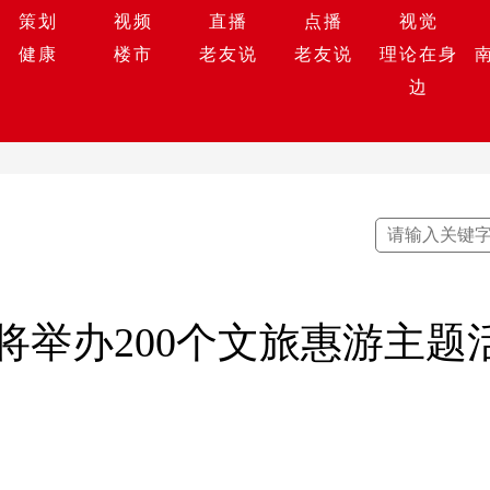
策划
视频
直播
点播
视觉
健康
楼市
老友说
老友说
理论在身
边
将举办200个文旅惠游主题