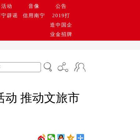
活动
音像
公告
南宁辟谣
信用南宁
2019打
造中国企
业金招牌
活动 推动文旅市