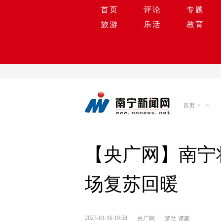
首页
评论
专题
旅游
乐活
教育
首页
>
>
【央广网】南宁
场复苏回暖
2023-01-16 19:58
央广网
罗兰 谭豪