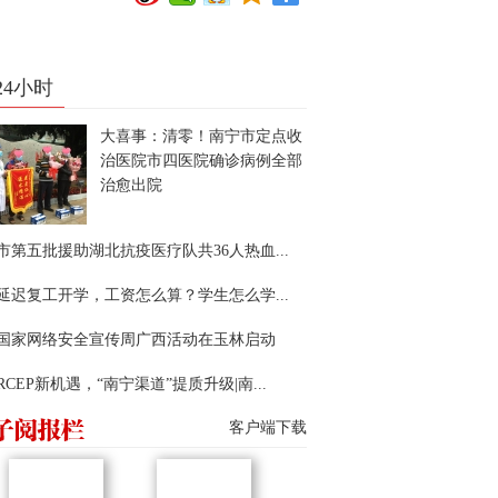
24小时
大喜事：清零！南宁市定点收
治医院市四医院确诊病例全部
治愈出院
市第五批援助湖北抗疫医疗队共36人热血...
延迟复工开学，工资怎么算？学生怎么学...
22国家网络安全宣传周广西活动在玉林启动
RCEP新机遇，“南宁渠道”提质升级|南...
客户端下载