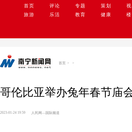
首页
评论
专题
策划
视
旅游
乐活
教育
健康
楼
首页
>
>
哥伦比亚举办兔年春节庙会
2023-01-24 19:59
人民网—国际频道