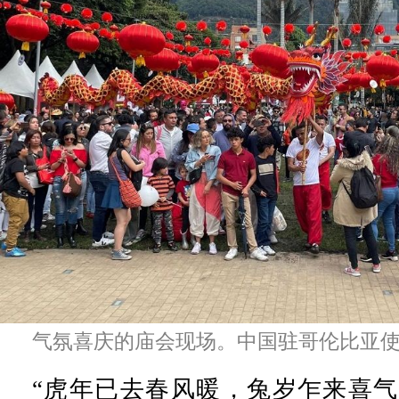
气氛喜庆的庙会现场。中国驻哥伦比亚
“虎年已去春风暖，兔岁乍来喜气