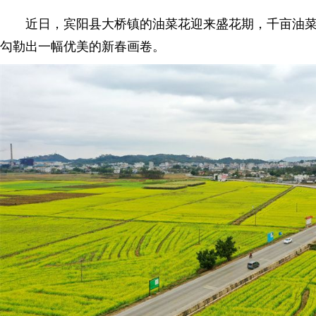
近日，宾阳县大桥镇的油菜花迎来盛花期，千亩油
勾勒出一幅优美的新春画卷。