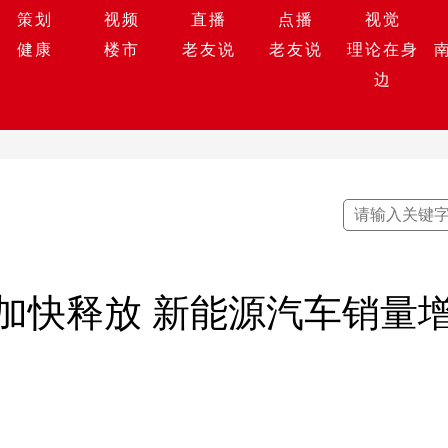
策划
视频
直播
点播
视觉
健康
楼市
老友说
老友说
理论在身
边
快释放 新能源汽车销量增长