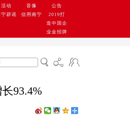
活动
音像
公告
南宁辟谣
信用南宁
2019打
造中国企
业金招牌
93.4%