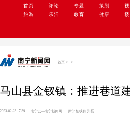
首页
评论
专题
策划
视
旅游
乐活
教育
健康
楼
首页
>
>
马山县金钗镇：推进巷道建
2023-02-23 17:39
南宁云—南宁新闻网
罗宁 杨映伟 郑磊