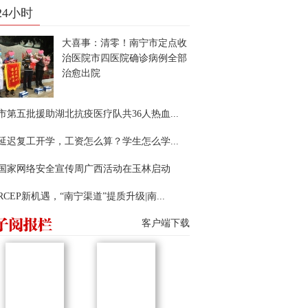
24小时
大喜事：清零！南宁市定点收
治医院市四医院确诊病例全部
治愈出院
市第五批援助湖北抗疫医疗队共36人热血...
延迟复工开学，工资怎么算？学生怎么学...
22国家网络安全宣传周广西活动在玉林启动
RCEP新机遇，“南宁渠道”提质升级|南...
客户端下载