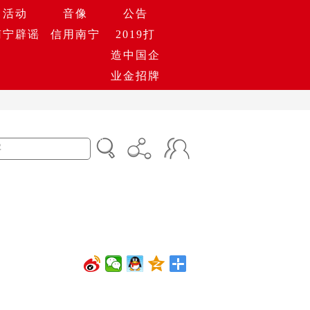
活动
音像
公告
南宁辟谣
信用南宁
2019打
造中国企
业金招牌