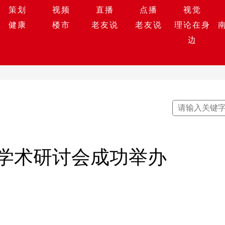
策划
视频
直播
点播
视觉
健康
楼市
老友说
老友说
理论在身
边
学术研讨会成功举办