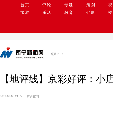
首页
评论
专题
策划
视
旅游
乐活
教育
健康
楼
首页
>
>
【地评线】京彩好评：小店
2023-03-08 19:55
宣讲家网