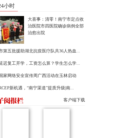
24小时
大喜事：清零！南宁市定点收
治医院市四医院确诊病例全部
治愈出院
市第五批援助湖北抗疫医疗队共36人热血...
延迟复工开学，工资怎么算？学生怎么学...
22国家网络安全宣传周广西活动在玉林启动
RCEP新机遇，“南宁渠道”提质升级|南...
客户端下载