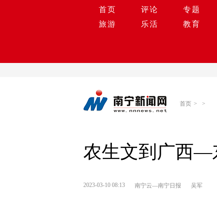
首页
评论
专题
旅游
乐活
教育
首页
>
>
农生文到广西—
2023-03-10 08:13
南宁云—南宁日报
吴军