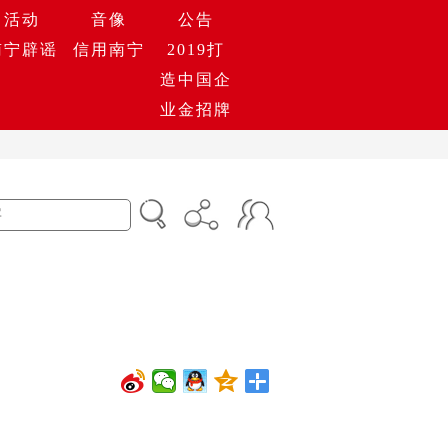
活动
音像
公告
南宁辟谣
信用南宁
2019打
造中国企
业金招牌