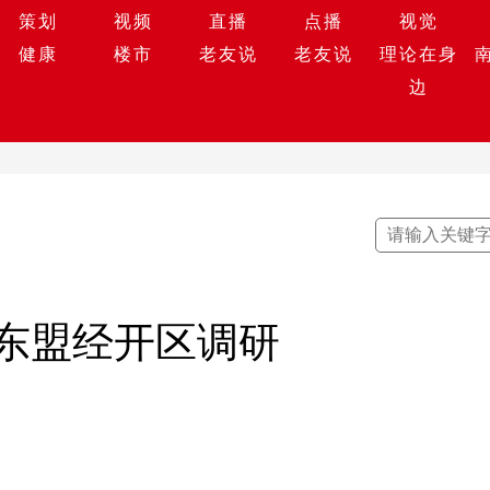
策划
视频
直播
点播
视觉
健康
楼市
老友说
老友说
理论在身
边
东盟经开区调研