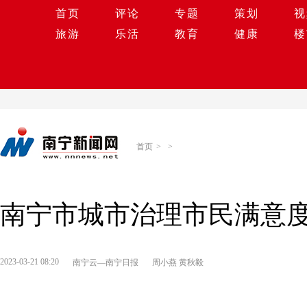
首页
评论
专题
策划
视
旅游
乐活
教育
健康
楼
首页
>
>
南宁市城市治理市民满意
2023-03-21 08:20
南宁云—南宁日报
周小燕 黄秋毅