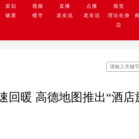
策划
视频
直播
点播
视觉
健康
楼市
老友说
老友说
理论在身
边
速回暖 高德地图推出“酒店