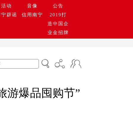
活动
音像
公告
南宁辟谣
信用南宁
2019打
造中国企
业金招牌
旅游爆品囤购节”