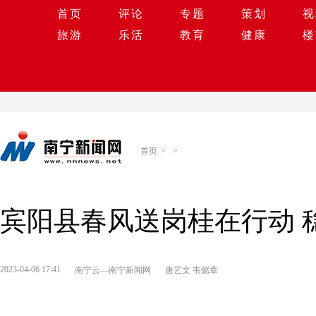
首页
评论
专题
策划
视
旅游
乐活
教育
健康
楼
首页
>
>
宾阳县春风送岗桂在行动 
2023-04-06 17:41
南宁云—南宁新闻网
唐艺文 韦懿章