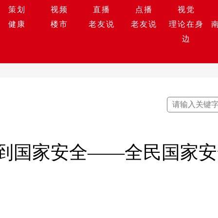
策划
视频
直播
点播
视觉
健康
楼市
老友说
老友说
理论在身
边
到国家安全——全民国家安