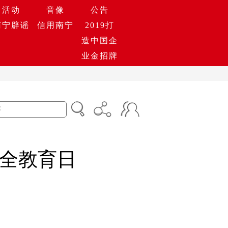
活动
音像
公告
南宁辟谣
信用南宁
2019打
造中国企
业金招牌
全教育日