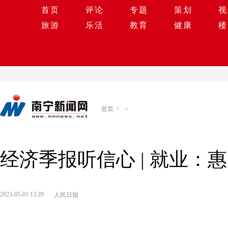
首页
评论
专题
策划
视
旅游
乐活
教育
健康
楼
首页
>
>
经济季报听信心 | 就业：
2023-05-01 13:29
人民日报