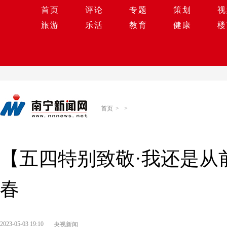
首页
评论
专题
策划
视
旅游
乐活
教育
健康
楼
首页
>
>
【五四特别致敬·我还是从前
春
2023-05-03 19:10
央视新闻