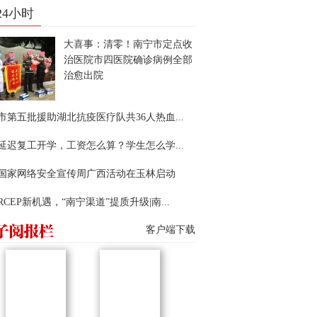
24小时
大喜事：清零！南宁市定点收
治医院市四医院确诊病例全部
治愈出院
市第五批援助湖北抗疫医疗队共36人热血...
延迟复工开学，工资怎么算？学生怎么学...
22国家网络安全宣传周广西活动在玉林启动
RCEP新机遇，“南宁渠道”提质升级|南...
客户端下载