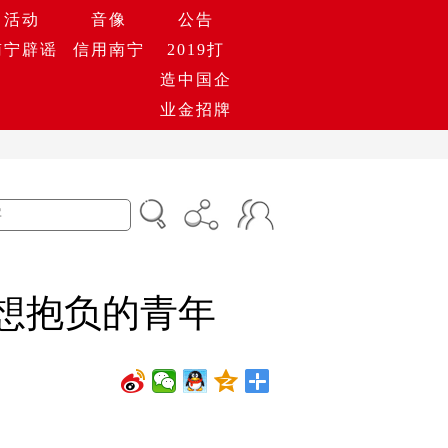
活动
音像
公告
南宁辟谣
信用南宁
2019打
造中国企
业金招牌
理想抱负的青年