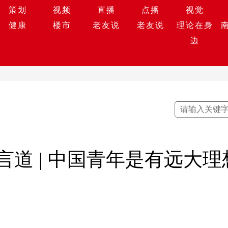
策划
视频
直播
点播
视觉
健康
楼市
老友说
老友说
理论在身
边
言道 | 中国青年是有远大