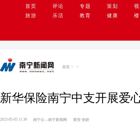
首页
评论
专题
策划
视
旅游
乐活
教育
健康
楼
首页
>
>
新华保险南宁中支开展爱
2023-05-05 11:38
南宁云—南宁新闻网
黄登 张妍