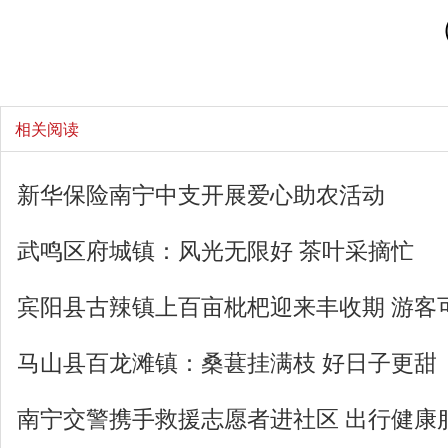
相关阅读
新华保险南宁中支开展爱心助农活动
武鸣区府城镇：风光无限好 茶叶采摘忙
宾阳县古辣镇上百亩枇杷迎来丰收期 游客
马山县百龙滩镇：桑葚挂满枝 好日子更甜
南宁交警携手救援志愿者进社区 出行健康