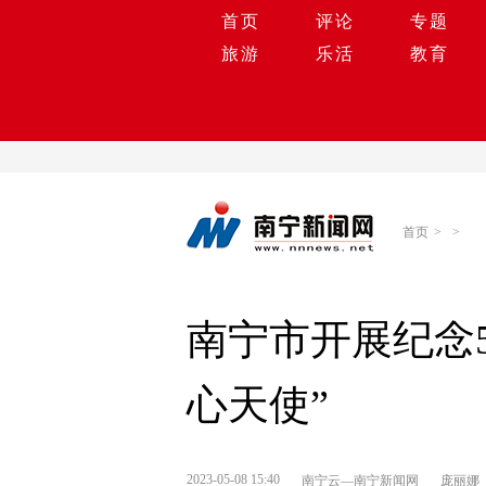
首页
评论
专题
旅游
乐活
教育
首页
>
>
南宁市开展纪念5
心天使”
2023-05-08 15:40
南宁云—南宁新闻网
庞丽娜