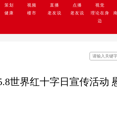
策划
视频
直播
点播
视觉
健康
楼市
老友说
老友说
理论在身
边
.8世界红十字日宣传活动 