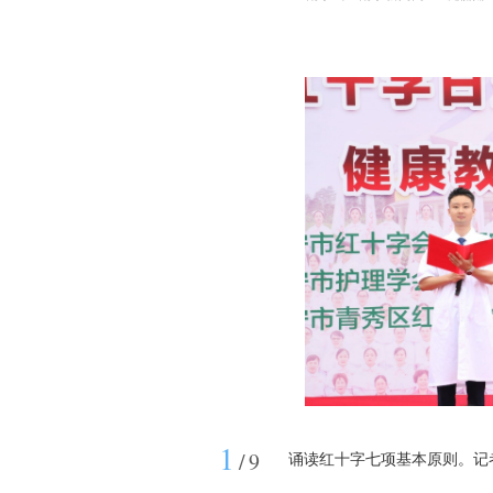
1
/
9
诵读红十字七项基本原则。记者