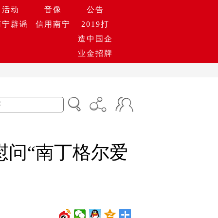
活动
音像
公告
南宁辟谣
信用南宁
2019打
造中国企
业金招牌
慰问“南丁格尔爱