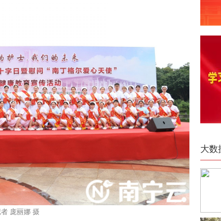
大数
者 庞丽娜 摄