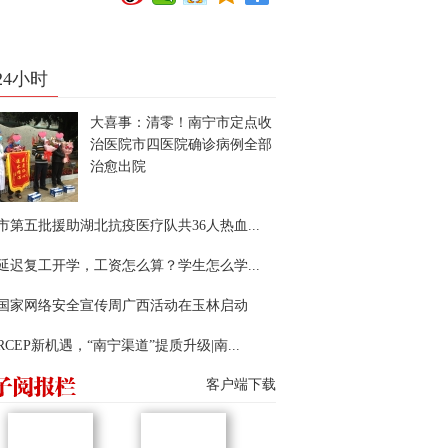
24小时
大喜事：清零！南宁市定点收
治医院市四医院确诊病例全部
治愈出院
市第五批援助湖北抗疫医疗队共36人热血...
延迟复工开学，工资怎么算？学生怎么学...
22国家网络安全宣传周广西活动在玉林启动
RCEP新机遇，“南宁渠道”提质升级|南...
客户端下载