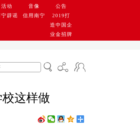
活动
音像
公告
南宁辟谣
信用南宁
2019打
造中国企
业金招牌
学校这样做