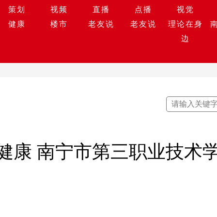
策划
视频
直播
点播
视觉
健康
楼市
老友说
老友说
理论在身
边
健康 南宁市第三职业技术