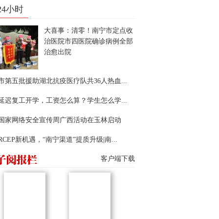
24小时
大喜事：清零！南宁市定点收
治医院市四医院确诊病例全部
治愈出院
市第五批援助湖北抗疫医疗队共36人热血...
延迟复工开学，工资怎么算？学生怎么学...
22国家网络安全宣传周广西活动在玉林启动
RCEP新机遇，“南宁渠道”提质升级|南...
客户端下载