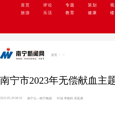
首页
评论
专题
策划
视
旅游
乐活
教育
健康
楼
首页
>
>
南宁市2023年无偿献血
2023-05-29 08:16
南宁云—南宁晚报
叶祯 李晓科 宋延康