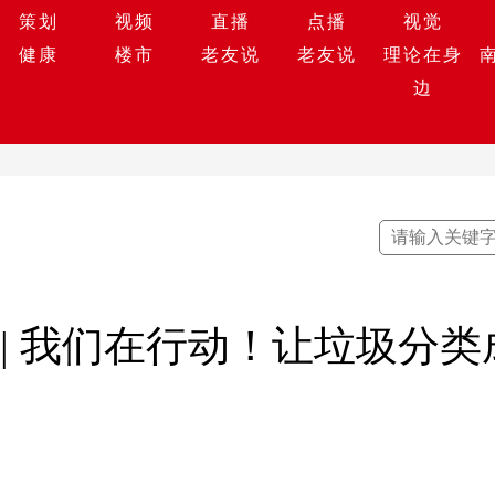
策划
视频
直播
点播
视觉
健康
楼市
老友说
老友说
理论在身
边
 | 我们在行动！让垃圾分