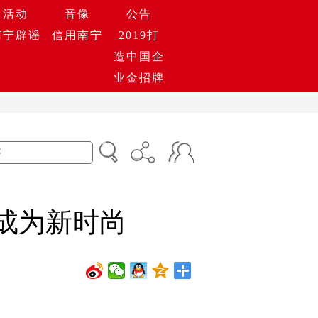
活动
音像
公告
南宁辟谣
信用南宁
2019打
造中国企
业金招牌
类成为新时尚