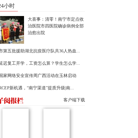
24小时
大喜事：清零！南宁市定点收
治医院市四医院确诊病例全部
治愈出院
市第五批援助湖北抗疫医疗队共36人热血...
延迟复工开学，工资怎么算？学生怎么学...
22国家网络安全宣传周广西活动在玉林启动
RCEP新机遇，“南宁渠道”提质升级|南...
客户端下载