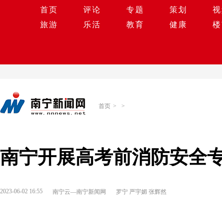
首页
评论
专题
策划
视
旅游
乐活
教育
健康
楼
首页
>
>
南宁开展高考前消防安全专
2023-06-02 16:55
南宁云—南宁新闻网
罗宁 严宇媚 张辉然