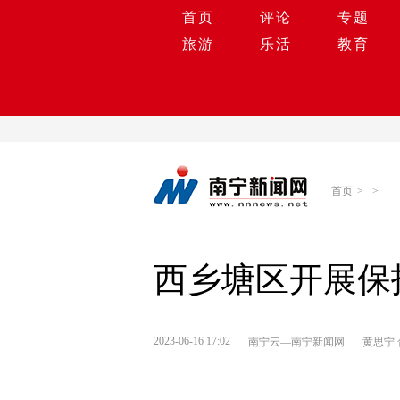
首页
评论
专题
旅游
乐活
教育
首页
>
>
西乡塘区开展保
2023-06-16 17:02
南宁云—南宁新闻网
黄思宁 