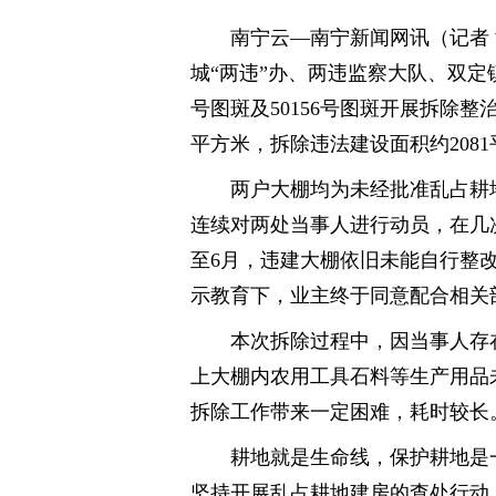
南宁云—南宁新闻网讯（记者 
城“两违”办、两违监察大队、双定镇
号图斑及50156号图斑开展拆除整
平方米，拆除违法建设面积约208
两户大棚均为未经批准乱占耕
连续对两处当事人进行动员，在几
至6月，违建大棚依旧未能自行整
示教育下，业主终于同意配合相关
本次拆除过程中，因当事人存
上大棚内农用工具石料等生产用品
拆除工作带来一定困难，耗时较长
耕地就是生命线，保护耕地是
坚持开展乱占耕地建房的查处行动