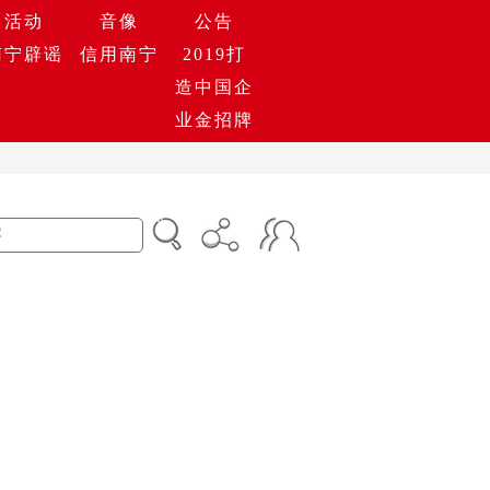
活动
音像
公告
南宁辟谣
信用南宁
2019打
造中国企
业金招牌