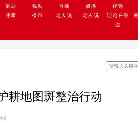
策划
视频
直播
点播
视觉
健康
楼市
老友说
老友说
理论在身
边
护耕地图斑整治行动
胥超