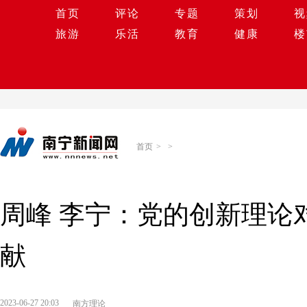
首页
评论
专题
策划
视
旅游
乐活
教育
健康
楼
首页
>
>
周峰 李宁：党的创新理论
献
2023-06-27 20:03
南方理论