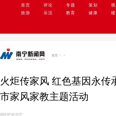
首页
评论
专题
策划
视
旅游
乐活
教育
健康
楼
首页
>
>
火炬传家风 红色基因永传承
市家风家教主题活动
2023-07-03 23:57