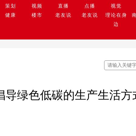
策划
视频
直播
点播
视觉
健康
楼市
老友说
老友说
理论在身
边
力倡导绿色低碳的生产生活方