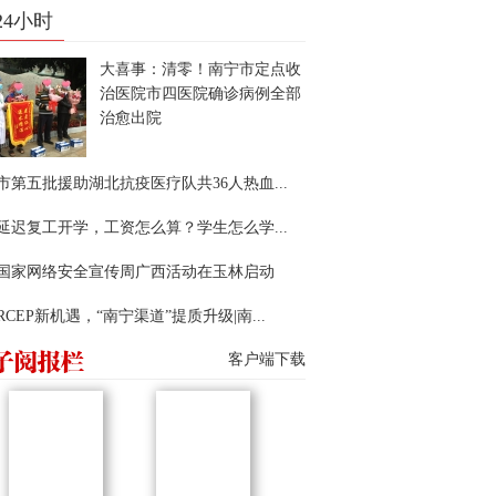
24小时
大喜事：清零！南宁市定点收
治医院市四医院确诊病例全部
治愈出院
市第五批援助湖北抗疫医疗队共36人热血...
延迟复工开学，工资怎么算？学生怎么学...
22国家网络安全宣传周广西活动在玉林启动
RCEP新机遇，“南宁渠道”提质升级|南...
客户端下载