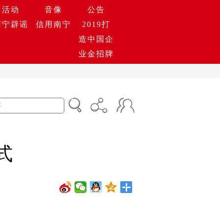
活动
音像
公告
南宁辟谣
信用南宁
2019打
造中国企
业金招牌
式