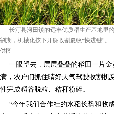
长汀县河田镇的远丰优质稻生产基地里
割期，机械化按下开镰收割夏收“快进键”。
供图
一眼望去，层层叠叠的稻田一片金
满，农户们抓住晴好天气驾驶收割机
性完成稻谷脱粒、秸秆粉碎。
“今年我们合作社的水稻长势和收