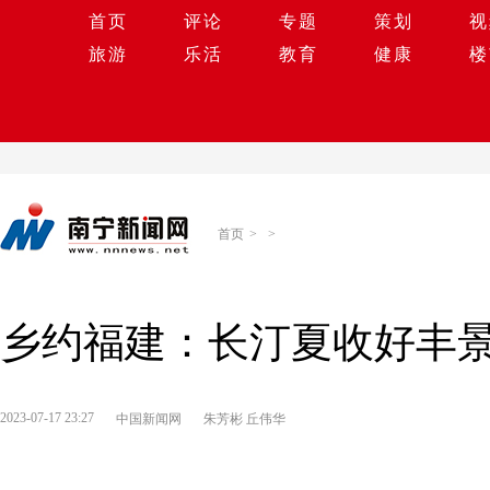
首页
评论
专题
策划
视
旅游
乐活
教育
健康
楼
首页
>
>
乡约福建：长汀夏收好丰
2023-07-17 23:27
中国新闻网
朱芳彬 丘伟华