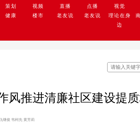
策划
视频
直播
点播
视觉
健康
楼市
老友说
老友说
理论在身
边
作风推进清廉社区建设提质
仇继俊 韦柯先 黄芳莉