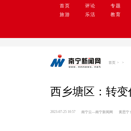
首页
评论
专题
旅游
乐活
教育
首页
>
>
西乡塘区：转变
2023-07-25 10:57
南宁云—南宁新闻网
黄思宁 