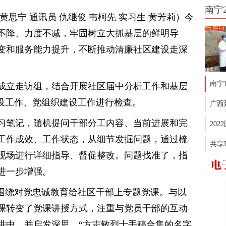
南宁
思宁 通讯员 仇继俊 韦柯先 实习生 黄芳莉）今
不降、力度不减，牢固树立大抓基层的鲜明导
变和服务能力提升，不断推动清廉社区建设走深
南宁
成立走访组，结合开展社区届中分析工作和基层
建设工作、党组织建设工作进行检查。
广西
习笔记，随机提问干部分工内容、当前进展和完
20
工作成效、工作状态，从细节发掘问题，通过梳
共享
现场进行详细指导、督促整改。问题找准了，指
进一步增强。
区围绕对党忠诚教育给社区干部上专题党课。与以
课转变了党课讲授方式，注重与党员干部的互动
讲中，并启发深思。“方志敏烈士手稿合集的名字