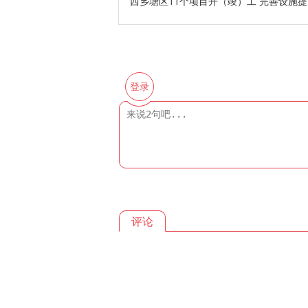
西乡塘区11个项目开（竣）工 完善设施
登录
评论