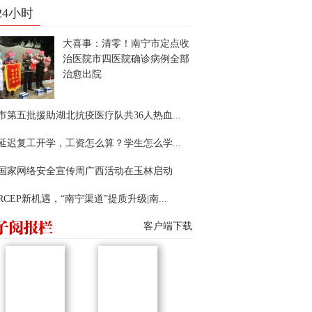
24小时
大喜事：清零！南宁市定点收
治医院市四医院确诊病例全部
治愈出院
市第五批援助湖北抗疫医疗队共36人热血...
延迟复工开学，工资怎么算？学生怎么学...
22国家网络安全宣传周广西活动在玉林启动
RCEP新机遇，“南宁渠道”提质升级|南...
客户端下载