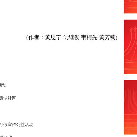
（作者：黄思宁 仇继俊 韦柯先 黄芳莉)
活动
廉洁社区
资打假宣传公益活动