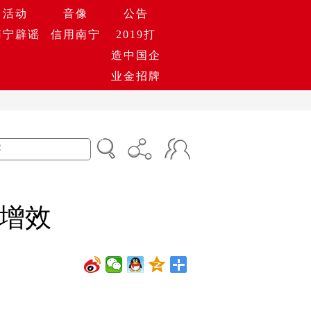
活动
音像
公告
南宁辟谣
信用南宁
2019打
造中国企
业金招牌
增效