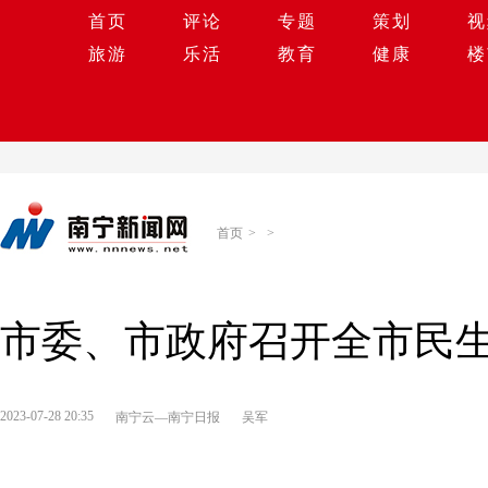
首页
评论
专题
策划
视
旅游
乐活
教育
健康
楼
首页
>
>
市委、市政府召开全市民生
2023-07-28 20:35
南宁云—南宁日报
吴军