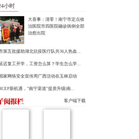
24小时
大喜事：清零！南宁市定点收
治医院市四医院确诊病例全部
治愈出院
市第五批援助湖北抗疫医疗队共36人热血...
延迟复工开学，工资怎么算？学生怎么学...
22国家网络安全宣传周广西活动在玉林启动
RCEP新机遇，“南宁渠道”提质升级|南...
客户端下载