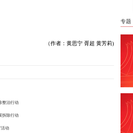
专题
（作者：黄思宁 胥超 黄芳莉)
除整治行动
展拆除行动
”活动