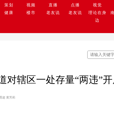
策划
视频
直播
点播
视觉
健康
楼市
老友说
老友说
理论在身
边
道对辖区一处存量“两违”
胥超 黄芳莉