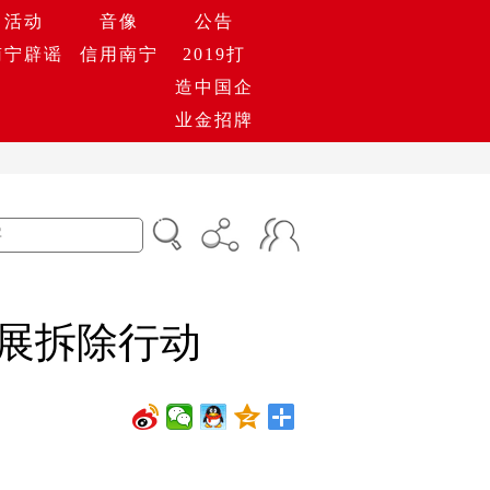
活动
音像
公告
南宁辟谣
信用南宁
2019打
造中国企
业金招牌
开展拆除行动