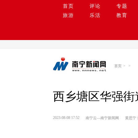
首页
评论
专题
旅游
乐活
教育
首页
>
>
西乡塘区华强街
2023-08-08 17:52
南宁云—南宁新闻网
黄思宁 