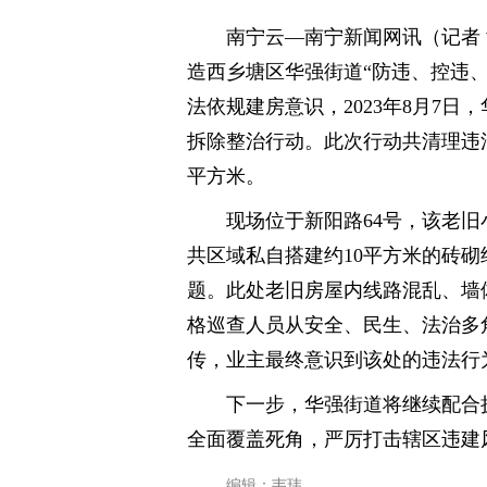
南宁云—南宁新闻网讯（记者 
造西乡塘区华强街道“防违、控违
法依规建房意识，2023年8月7
拆除整治行动。此次行动共清理违法
平方米。
现场位于新阳路64号，该老旧
共区域私自搭建约10平方米的砖
题。此处老旧房屋内线路混乱、墙
格巡查人员从安全、民生、法治多
传，业主最终意识到该处的违法行
下一步，华强街道将继续配合
全面覆盖死角，严厉打击辖区违建
编辑：韦玮