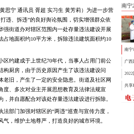
南宁
黄思宁 通讯员 胥超 实习生 黄芳莉）为进一步营
、打违、拆违”的良好舆论氛围，切实增强群众依
日，华强街道办对辖区范围内一处存量违法建设开展
占地面积约10平方米，拆除违法建筑面积约10
南宁
小区约建成于上世纪70年代，当事人占用门前公
广西
砌结构厨房，由于历史原因产生了该违法建设问
20
体老旧，产生了一定的安全隐患。街道及社区网
共享
角度、多次对业主开展思想教育及法律法规宣
为，并自愿配合对该处存量违法建设进行拆除。
执法部门加强对辖区的“两违”巡查与宣传力度，
风气，维护土地尊严，打造良好的城市环境。