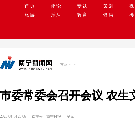
首页
评论
专题
策划
视
旅游
乐活
教育
健康
楼
首页
>
>
市委常委会召开会议 农生
2023-08-14 23:06
南宁云—南宁日报
吴军