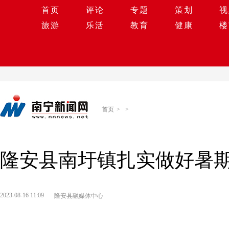
首页
评论
专题
策划
视
旅游
乐活
教育
健康
楼
首页
>
>
隆安县南圩镇扎实做好暑
2023-08-16 11:09
隆安县融媒体中心