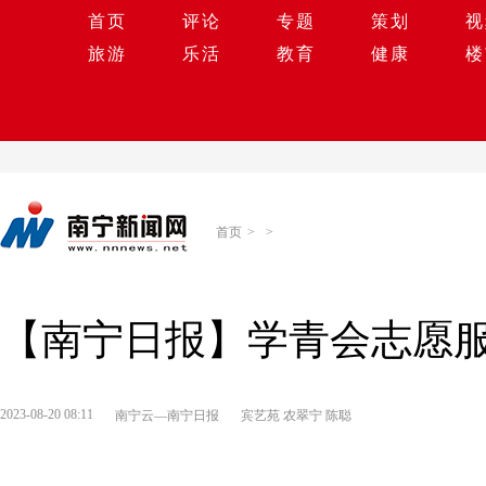
首页
评论
专题
策划
视
旅游
乐活
教育
健康
楼
首页
>
>
【南宁日报】学青会志愿
2023-08-20 08:11
南宁云—南宁日报
宾艺苑 农翠宁 陈聪