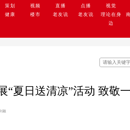
策划
视频
直播
点播
视觉
健康
楼市
老友说
老友说
理论在身
边
展“夏日送清凉”活动 致敬
刘颖