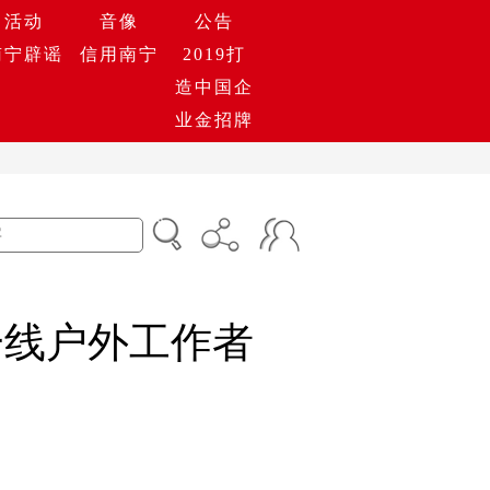
活动
音像
公告
南宁辟谣
信用南宁
2019打
造中国企
业金招牌
一线户外工作者