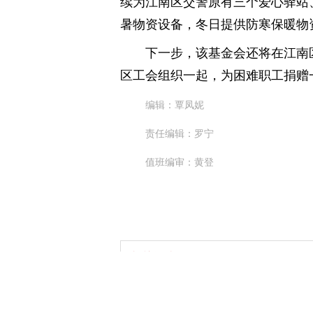
续为江南区交警原有三个爱心驿站
暑物资设备，冬日提供防寒保暖物
下一步，该基金会还将在江南
区工会组织一起，为困难职工捐赠
编辑：覃凤妮
责任编辑：罗宁
值班编审：黄登
相关阅读
横州市：为一线劳动者送上夏日“清凉礼包