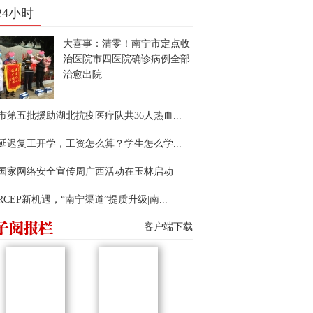
24小时
大喜事：清零！南宁市定点收
治医院市四医院确诊病例全部
治愈出院
市第五批援助湖北抗疫医疗队共36人热血...
延迟复工开学，工资怎么算？学生怎么学...
22国家网络安全宣传周广西活动在玉林启动
RCEP新机遇，“南宁渠道”提质升级|南...
客户端下载