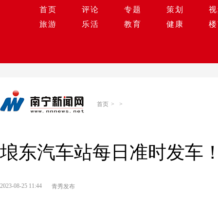
首页
评论
专题
策划
视
旅游
乐活
教育
健康
楼
首页
>
>
埌东汽车站每日准时发车
2023-08-25 11:44
青秀发布