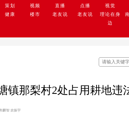
策划
视频
直播
点播
视觉
健康
楼市
老友说
老友说
理论在身
边
塘镇那梨村2处占用耕地违
韦麟智 农振宇