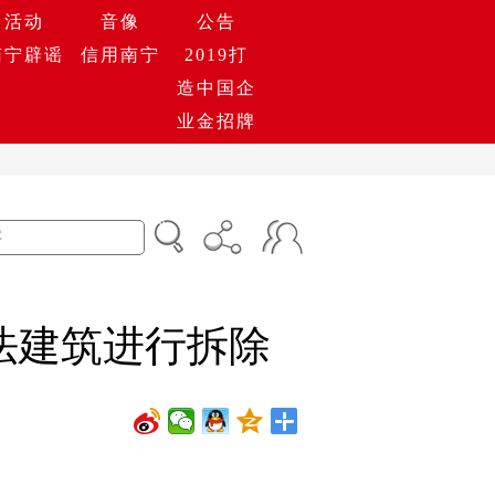
活动
音像
公告
南宁辟谣
信用南宁
2019打
造中国企
业金招牌
法建筑进行拆除