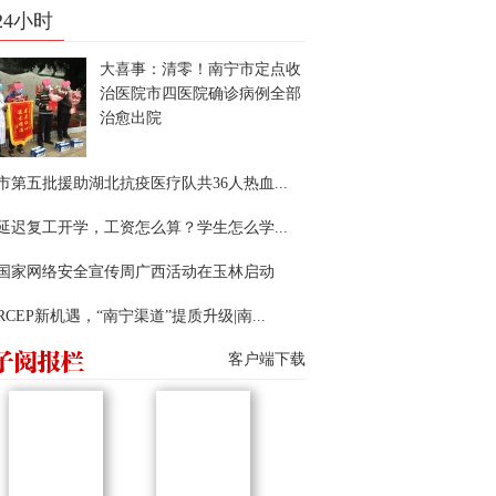
24小时
大喜事：清零！南宁市定点收
治医院市四医院确诊病例全部
治愈出院
市第五批援助湖北抗疫医疗队共36人热血...
延迟复工开学，工资怎么算？学生怎么学...
22国家网络安全宣传周广西活动在玉林启动
RCEP新机遇，“南宁渠道”提质升级|南...
客户端下载