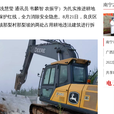
南宁
冼慧莹 通讯员 韦麟智 农振宇）为扎实推进耕地
保护红线，全力消除安全隐患。8月21日，良庆区
镇那梨村那梨坡的两处占用耕地违法建筑进行拆
南宁
广西
20
共享