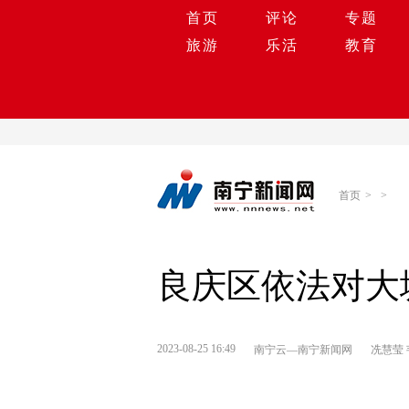
首页
评论
专题
旅游
乐活
教育
首页
>
>
良庆区依法对大
2023-08-25 16:49
南宁云—南宁新闻网
冼慧莹 