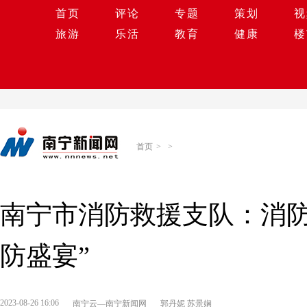
首页
评论
专题
策划
视
旅游
乐活
教育
健康
楼
首页
>
>
南宁市消防救援支队：消防
防盛宴”
2023-08-26 16:06
南宁云—南宁新闻网
郭丹妮 苏景娴